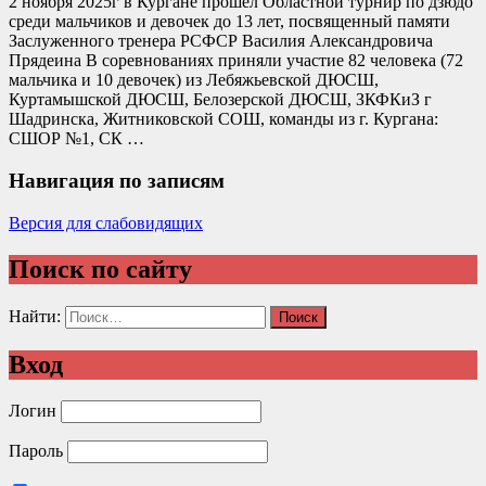
2 ноября 2025г в Кургане прошел Областной турнир по дзюдо
среди мальчиков и девочек до 13 лет, посвященный памяти
Заслуженного тренера РСФСР Василия Александровича
Прядеина В соревнованиях приняли участие 82 человека (72
мальчика и 10 девочек) из Лебяжьевской ДЮСШ,
Куртамышской ДЮСШ, Белозерской ДЮСШ, ЗКФКиЗ г
Шадринска, Житниковской СОШ, команды из г. Кургана:
СШОР №1, СК …
Навигация по записям
Версия для слабовидящих
Поиск по сайту
Найти:
Вход
Логин
Пароль