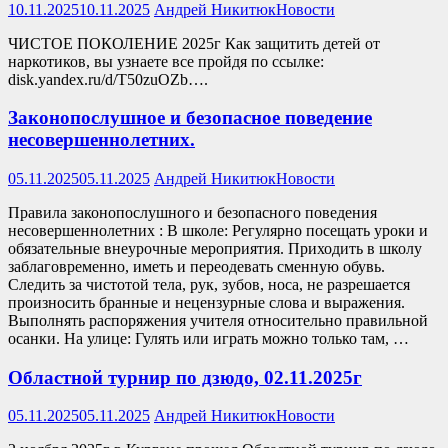
10.11.2025
10.11.2025
Андрей Никитюк
Новости
ЧИСТОЕ ПОКОЛЕНИЕ 2025г Как защитить детей от
наркотиков, вы узнаете все пройдя по ссылке:
disk.yandex.ru/d/T50zuOZb….
Законопослушное и безопасное поведение
несовершеннолетних.
05.11.2025
05.11.2025
Андрей Никитюк
Новости
Правила законопослушного и безопасного поведения
несовершеннолетних : В школе: Регулярно посещать уроки и
обязательные внеурочные мероприятия. Приходить в школу
заблаговременно, иметь и переодевать сменную обувь.
Следить за чистотой тела, рук, зубов, носа, не разрешается
произносить бранные и нецензурные слова и выражения.
Выполнять распоряжения учителя относительно правильной
осанки. На улице: Гулять или играть можно только там, …
Областной турнир по дзюдо, 02.11.2025г
05.11.2025
05.11.2025
Андрей Никитюк
Новости