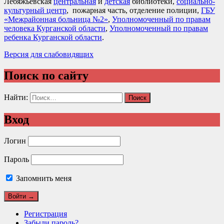
Лебяжьевская
центральная
и
детская
библиотеки,
социально-
культурный центр
, пожарная часть, отделение полиции,
ГБУ
«Межрайонная больница №2»
,
Уполномоченный по правам
человека Курганской области
,
Уполномоченный по правам
ребенка Курганской области
.
Версия для слабовидящих
Поиск по сайту
Найти:
Вход
Логин
Пароль
Запомнить меня
Регистрация
Забыли пароль?