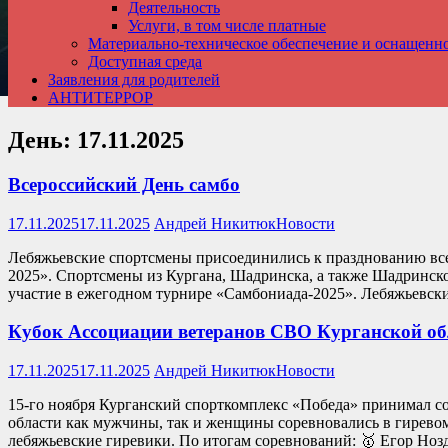
Деятельность
Услуги, в том числе платные
Материально-техническое обеспечение и оснащенн
Доступная среда
Заявления для родителей
АНТИТЕРРОР
День:
17.11.2025
Всероссийский День самбо
17.11.2025
17.11.2025
Андрей Никитюк
Новости
Лебяжьевские спортсмены присоединились к празднованию вс
2025». Спортсмены из Кургана, Шадринска, а также Шадринск
участие в ежегодном турнире «Самбониада-2025». Лебяжьевск
Кубок Ассоциации ветеранов СВО Курганской об
17.11.2025
17.11.2025
Андрей Никитюк
Новости
15-го ноября Курганский спорткомплекс «Победа» принимал с
области как мужчины, так и женщины соревновались в гиревом 
лебяжьевские гиревики. По итогам соревнований: 🥇 Егор Но