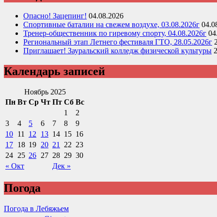
Опасно! Зацепинг!
04.08.2026
Спортивные баталии на свежем воздухе, 03.08.2026г
04.0
Тренер-общественник по гиревому спорту, 04.08.2026г
04
Региональный этап Летнего фестиваля ГТО, 28.05.2026г
Приглашает! Зауральский колледж физической культуры
Календарь записей
Ноябрь 2025
Пн
Вт
Ср
Чт
Пт
Сб
Вс
1
2
3
4
5
6
7
8
9
10
11
12
13
14
15
16
17
18
19
20
21
22
23
24
25
26
27
28
29
30
« Окт
Дек »
Погода
Погода в Лебяжьем