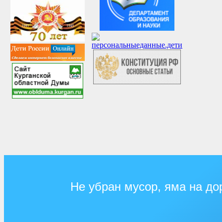
Не убран мусор, яма на до