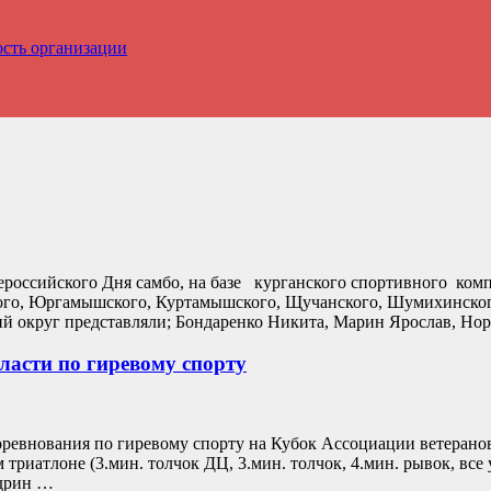
ость организации
ероссийского Дня самбо, на базе курганского спортивного ко
ого, Юргамышского, Куртамышского, Щучанского, Шумихинского 
ий округ представляли; Бондаренко Никита, Марин Ярослав, Но
ласти по гиревому спорту
оревнования по гиревому спорту на Кубок Ассоциации ветеран
триатлоне (3.мин. толчок ДЦ, 3.мин. толчок, 4.мин. рывок, все
здрин …