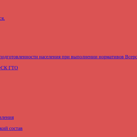
ся.
подготовленности населения при выполнении нормативов Всеро
ВФСК ГТО
вления
кий состав