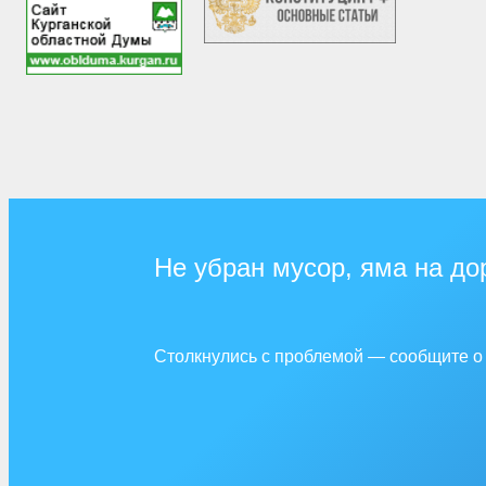
Не убран мусор, яма на до
Столкнулись с проблемой — сообщите о 