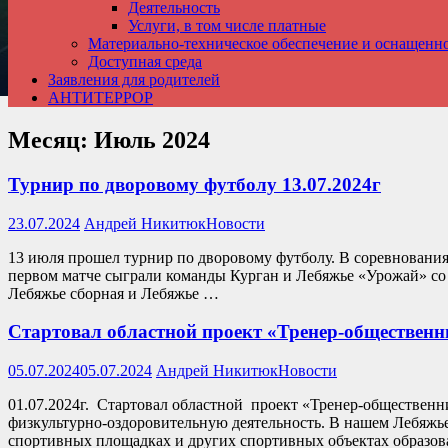
Деятельность
Услуги, в том числе платные
Материально-техническое обеспечение и оснащенн
Доступная среда
Заявления для родителей
АНТИТЕРРОР
Месяц:
Июль 2024
Турнир по дворовому футболу 13.07.2024г
23.07.2024
Андрей Никитюк
Новости
13 июля прошел турнир по дворовому футболу. В соревнования
первом матче сыграли команды Курган и Лебяжье «Урожай» со 
Лебяжье сборная и Лебяжье …
Стартовал областной проект «Тренер-общественни
05.07.2024
05.07.2024
Андрей Никитюк
Новости
01.07.2024г. Стартовал областной проект «Тренер-общественни
физкультурно-оздоровительную деятельность. В нашем Лебяжьев
спортивных площадках и других спортивных объектах образов