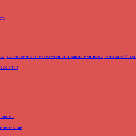
ся.
подготовленности населения при выполнении нормативов Всеро
ВФСК ГТО
вления
кий состав